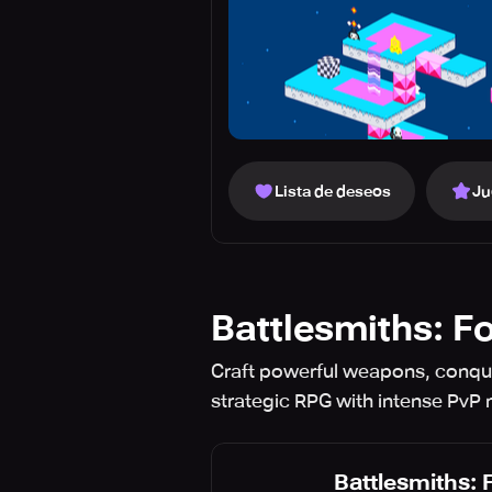
Lista de deseos
Ju
Battlesmiths: F
Craft powerful weapons, conque
strategic RPG with intense PvP
Battlesmiths: 