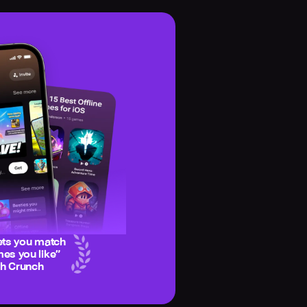
ets you match
es you like
”
ch Crunch