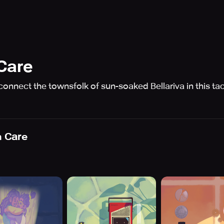
Care
connect the townsfolk of sun-soaked Bellariva in this ta
 Care