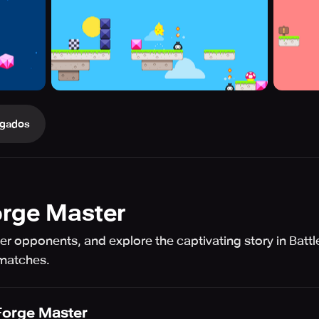
gados
orge Master
r opponents, and explore the captivating story in Battl
 matches.
Forge Master