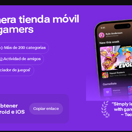
era tienda móvil
 gamers
Más de 200 categorías
Actividad de amigos
iciador de juegos
“
Simply l
obtener
Copiar enlace
with gam
roid e iOS
– Te