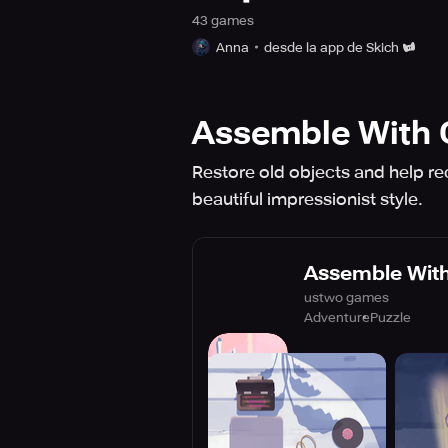
43
game
s
Anna
desde la app de Skich
Assemble With 
Restore old objects and help re
beautiful impressionist style.
Assemble With
ustwo games
Adventure
Puzzle