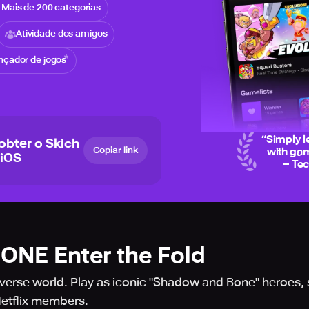
Mais de 200 categorias
Atividade dos amigos
nçador de jogos
“
Simply l
 obter o Skich
Copiar link
with gam
 iOS
– Te
NE Enter the Fold
haverse world. Play as iconic "Shadow and Bone" heroes,
 Netflix members.