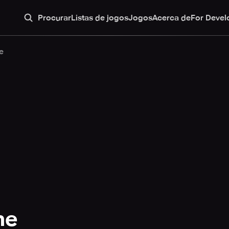
Procurar
Listas de jogos
Jogos
Acerca de
For Devel
e
ne