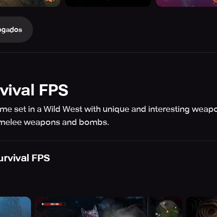
ogados
vival FPS
ame set in a Wild West with unique and interesting weapo
s, melee weapons and bombs.
urvival FPS