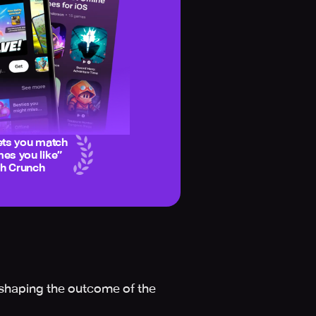
ets you match
es you like
”
ch Crunch
 shaping the outcome of the