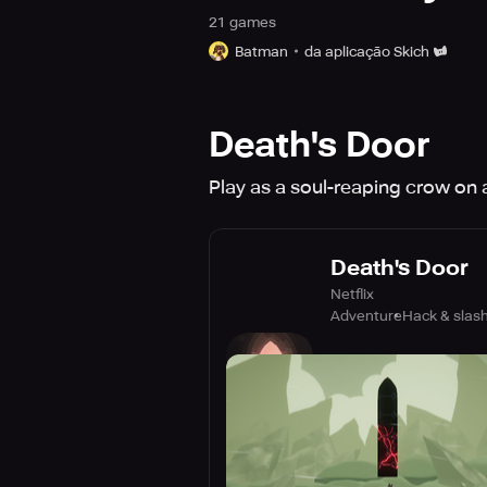
21
game
s
Batman
da aplicação Skich
Death's Door
Play as a soul-reaping crow on a
Death's Door
Netflix
Adventure
Hack & slas