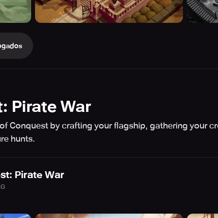
ogados
: Pirate War
of Conquest by crafting your flagship, gathering your cr
re hunts.
t: Pirate War
AG