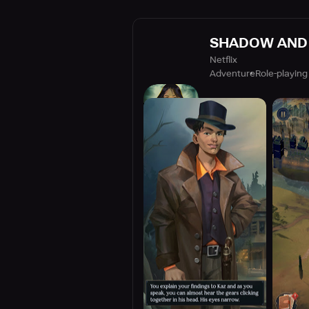
SHADOW AND B
Netflix
Adventure
Role-playing