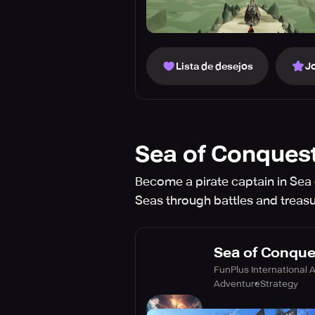
Lista de desejos
J
Sea of Conquest
Become a pirate captain in Sea 
Seas through battles and treasu
Sea of Conques
FunPlus International 
Adventure
Strategy