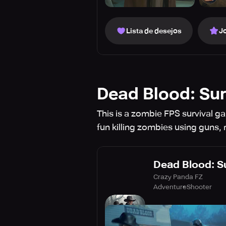
Lista de desejos
J
Dead Blood: Sur
This is a zombie FPS survival g
fun killing zombies using gun
Dead Blood: S
Crazy Panda FZ
Adventure
Shooter