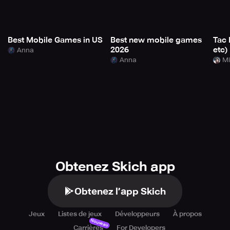
Best Mobile Games in US
Best new mobile games
Tac 
2026
etc)
Anna
Anna
Mi
Obtenez Skich app
Obtenez l’app Skich
Jeux
Listes de jeux
Développeurs
À propos
Nouveau
Carrières
For Developers