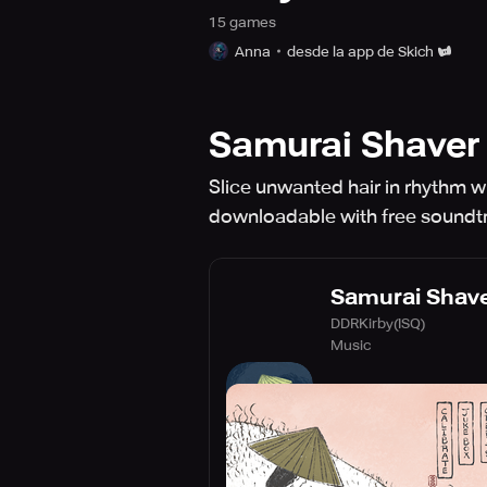
15
game
s
Anna
desde la app de Skich
Samurai Shaver
Slice unwanted hair in rhythm wi
downloadable with free soundt
Samurai Shav
DDRKirby(ISQ)
Music