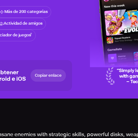
Más de 200 categorías
Actividad de amigos
iciador de juegos
“
Simply l
obtener
Copiar enlace
with gam
roid e iOS
– Te
ane enemies with strategic skills, powerful disks, wea