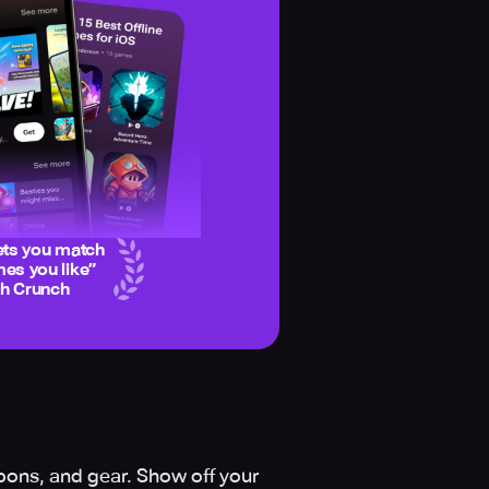
ets you match
es you like
”
ch Crunch
pons, and gear. Show off your