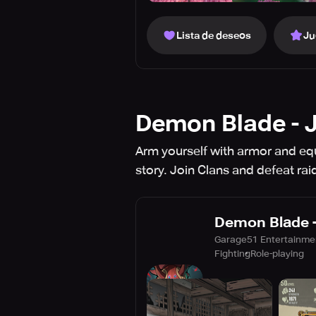
Lista de deseos
Ju
Demon Blade - 
Arm yourself with armor and eq
story. Join Clans and defeat rai
Demon Blade -
Garage51 Entertainme
Fighting
Role-playing