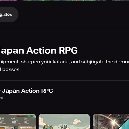
gados
Japan Action RPG
uipment, sharpen your katana, and subjugate the demon
d bosses.
 Japan Action RPG
nt