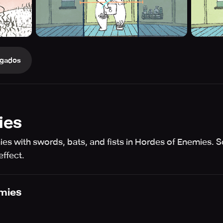
gados
ies
s with swords, bats, and fists in Hordes of Enemies. S
effect.
mies