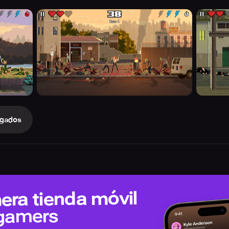
gados
era tienda móvil
 gamers