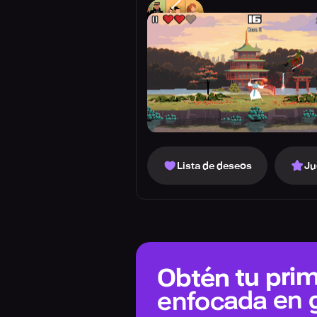
Lista de deseos
Ju
Obtén tu prim
enfocada en