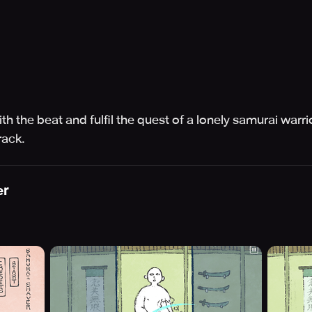
th the beat and fulfil the quest of a lonely samurai warr
rack.
er