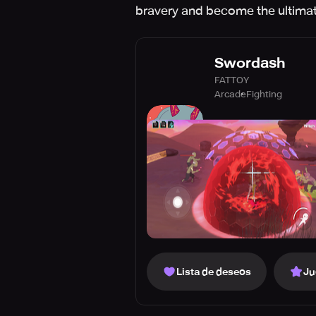
bravery and become the ultimat
Swordash
FATTOY
Arcade
Fighting
Lista de deseos
Ju