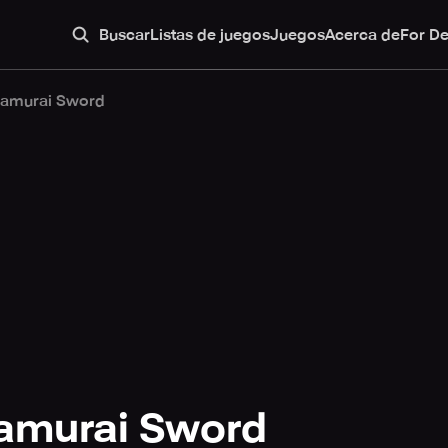
Buscar
Listas de juegos
Juegos
Acerca de
For D
Samurai Sword
Samurai Sword