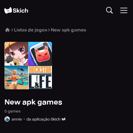
Listas de jogos
New apk games
New apk games
5
game
s
annie
da aplicação Skich