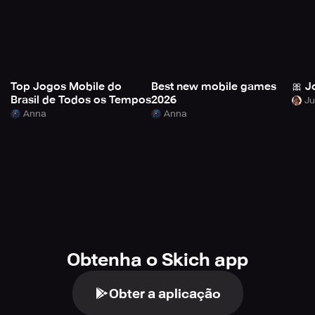
Top Jogos Mobile do
Best new mobile games
🎀 J
Brasil de Todos os Tempos
2026
Anna
Anna
Obtenha o Skich app
Obter a aplicação