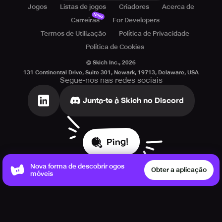
Jogos
Listas de jogos
Criadores
Acerca de
Novo
Carreiras
For Developers
Termos de Utilização
Política de Privacidade
Política de Cookies
© Skich Inc.,
2026
131 Continental Drive, Suite 301, Newark, 19713, Delaware, USA
Segue-nos nas redes sociais
Junta-te à Skich no Discord
Ping!
Nova forma de descobrir ogos
Obter a aplicação
móveis