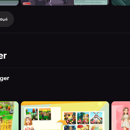
Joué
er
gger