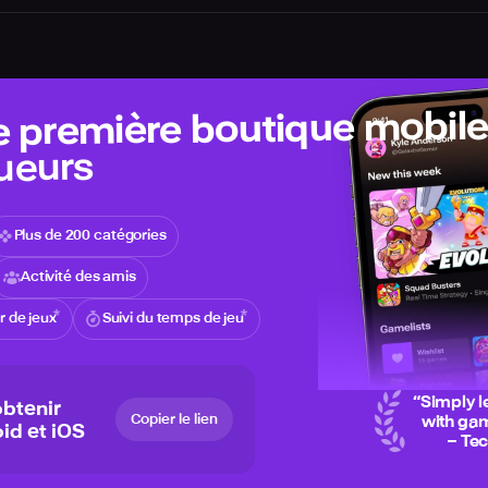
e première boutique mobil
ueurs
Plus de 200 catégories
Activité des amis
 de jeux
Suivi du temps de jeu
“
Simply l
btenir
Copier le lien
with gam
id et iOS
– Te