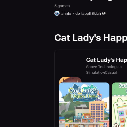
5
game
s
annie
de l'appli Skich
Cat Lady's Hap
Cat Lady's H
Shove Technologies
Simulation
Casual