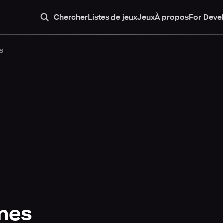
Chercher
Listes de jeux
Jeux
À propos
For Deve
s
mes