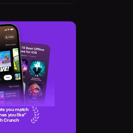
e
ets you match
es you like
”
ch Crunch