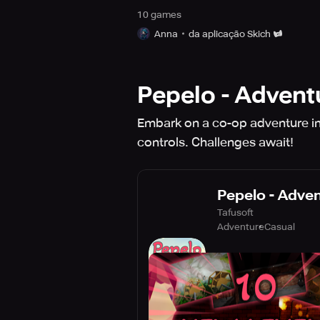
10
game
s
Anna
da aplicação Skich
Pepelo - Adven
Embark on a co-op adventure in 
controls. Challenges await!
Pepelo - Adv
Tafusoft
Adventure
Casual