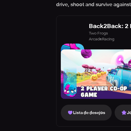
drive, shoot and survive against 
Back2Back: 2 
Two Frogs
Arcade
Racing
Lista de desejos
J