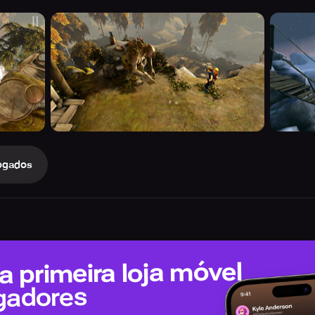
ogados
 primeira loja móvel
gadores