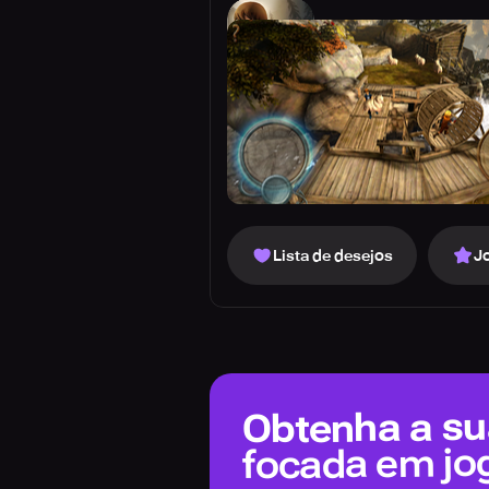
Lista de desejos
J
Obtenha a sua
focada em jo