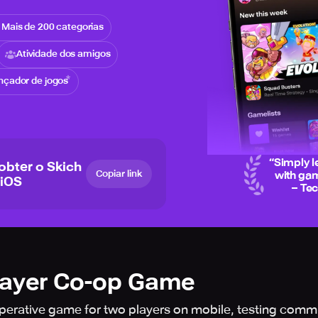
Mais de 200 categorias
Atividade dos amigos
nçador de jogos
“
Simply l
 obter o Skich
Copiar link
with gam
 iOS
– Te
layer Co-op Game
operative game for two players on mobile, testing commu