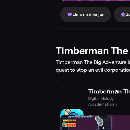
Lista de desejos
J
Timberman The 
Timberman The Big Adventure is 
quest to stop an evil corporatio
Timberman Th
Digital Melody
Arcade
Platform