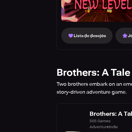
Lista de desejos
J
Brothers: A Tal
Two brothers embark on an emoti
story-driven adventure game.
Brothers: A Ta
505 Games
Adventure
Indie