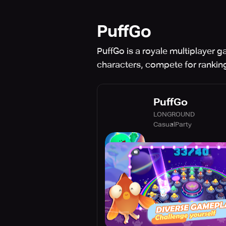
PuffGo
PuffGo is a royale multiplayer
characters, compete for ranking
PuffGo
LONGROUND
Casual
Party