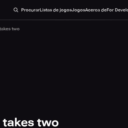
Procurar
Listas de jogos
Jogos
Acerca de
For Devel
 takes two
t takes two