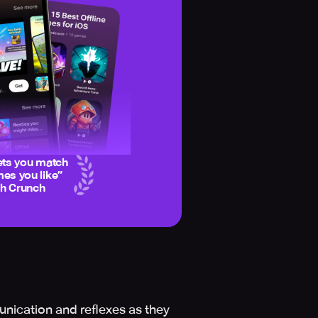
ets you match
es you like
”
ch Crunch
nication and reflexes as they