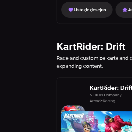
Lista de desejos
J
KartRider: Drift
Race and customize karts and cha
expanding content.
KartRider: Drif
NEXON Company
Arcade
Racing