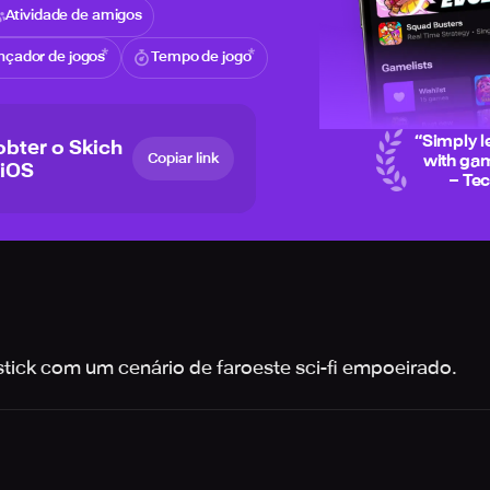
Atividade de amigos
nçador de jogos
Tempo de jogo
“
Simply l
obter o Skich
Copiar link
with gam
 iOS
– Te
stick com um cenário de faroeste sci-fi empoeirado.