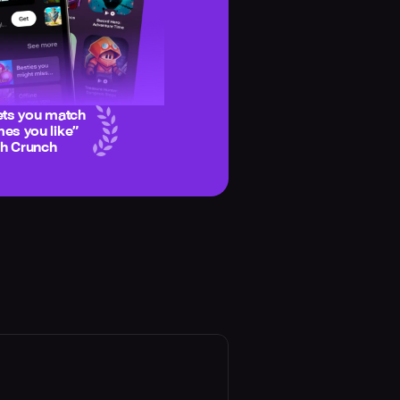
ets you match
es you like
”
ch Crunch