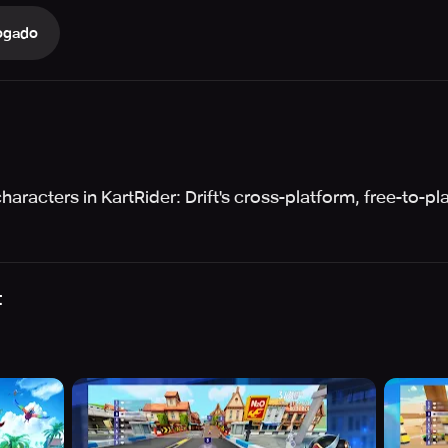
ogado
racters in KartRider: Drift's cross-platform, free-to-pl
t