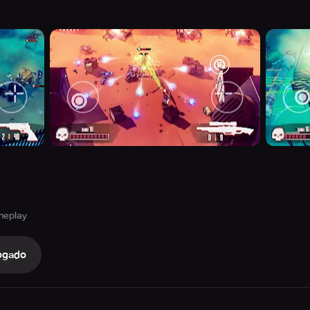
ameplay
ogado