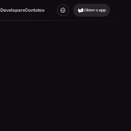
 Developers
Contatos
Obter o app