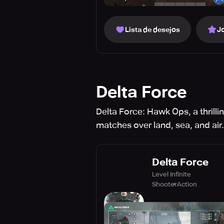
Lista de desejos
J
Delta Force
Delta Force: Hawk Ops, a thrilli
matches over land, sea, and air.
Delta Force
Level Infinite
Shooter
Action