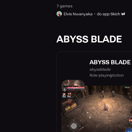
7
game
s
Elvis Nwanyaka
do app Skich
ABYSS BLADE
ABYSS BLADE
abyssblade
Role-playing
Action