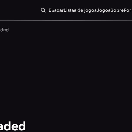
Buscar
Listas de jogos
Jogos
Sobre
For
aded
aded