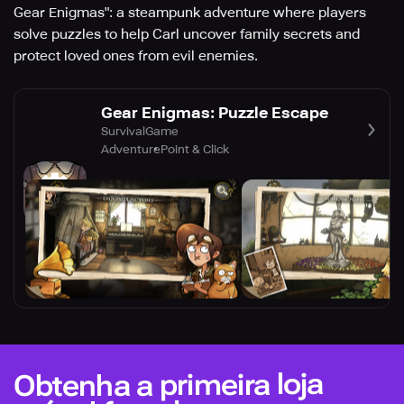
Gear Enigmas": a steampunk adventure where players
solve puzzles to help Carl uncover family secrets and
protect loved ones from evil enemies.
Gear Enigmas: Puzzle Escape
SurvivalGame
Adventure
Point & Click
Obtenha a primeira loja