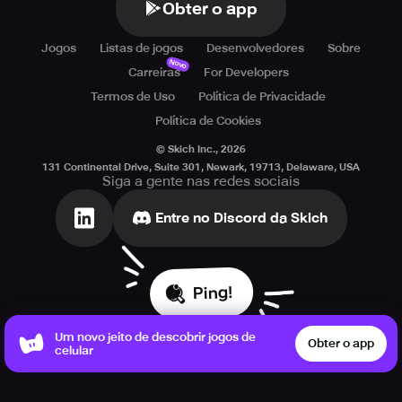
Obter o app
Jogos
Listas de jogos
Desenvolvedores
Sobre
Novo
Carreiras
For Developers
Termos de Uso
Política de Privacidade
Política de Cookies
© Skich Inc.,
2026
131 Continental Drive, Suite 301, Newark, 19713, Delaware, USA
Siga a gente nas redes sociais
Entre no Discord da Skich
Ping!
Um novo jeito de descobrir jogos de
Obter o app
celular