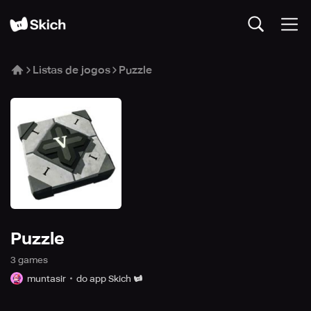
Listas de jogos
Puzzle
Puzzle
3
game
s
muntasir
do app Skich