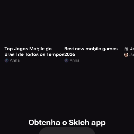
Top Jogos Mobile do
Best new mobile games
🎀 J
Brasil de Todos os Tempos
2026
Anna
Anna
Obtenha o Skich app