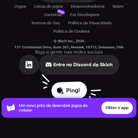
Jogos
Listas de jogos
Desenvolvedores
Sobre
Novo
Carreiras
For Developers
Termos de Uso
Política de Privacidade
Política de Cookies
© Skich Inc.,
2026
131 Continental Drive, Suite 301, Newark, 19713, Delaware, USA
Siga a gente nas redes sociais
Entre no Discord da Skich
Ping!
Um novo jeito de descobrir jogos de
Obter o app
celular