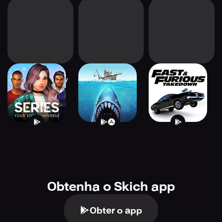
Series: Your Story
JAWS.io
Fast & Furious
Universe
Takedown
Obtenha o Skich app
Obter o app