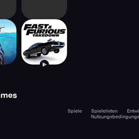
io
Fast & Furious
Takedown
Games
Spiele
Spielelisten
Entwi
Nutzungsbedingung