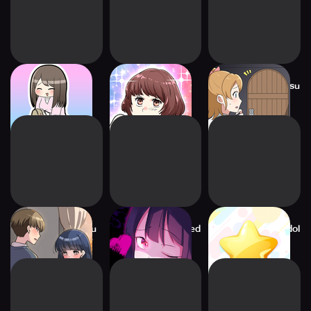
Kiri Desu ne
Revenge on BAD
2-taku de Dasshutsu
GUY
Game
2-taku de Real-juu
Win Over the Flawed
Raise My Perfect idol
Metsubou Game
Girl