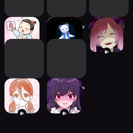
Just 5 minutes！
SECRET personality
CRAZY Girlfriend
nurturing game
test
Pit-a-pat Choice
Yandere Girlfriend’s
Manual