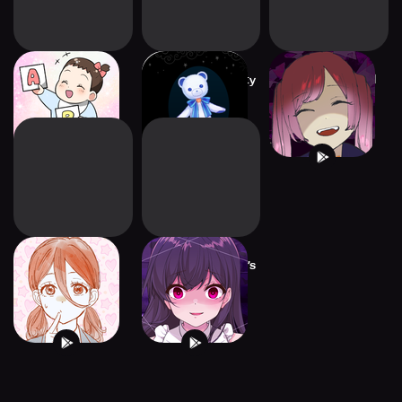
Just 5 minutes！
SECRET personality
CRAZY Girlfriend
nurturing game
test
Pit-a-pat Choice
Yandere Girlfriend’s
Manual