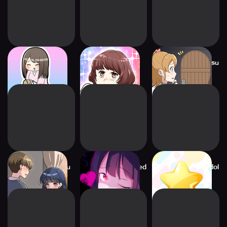
Kiri Desu ne
Revenge on BAD
2-taku de Dasshutsu
GUY
Game
2-taku de Real-juu
Win Over the Flawed
Raise My Perfect idol
Metsubou Game
Girl