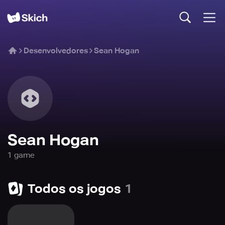
Desenvolvedores
Sean Hogan
Sean Hogan
1
game
Todos os jogos
1