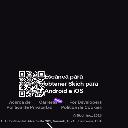
Escanea para
obtener Skich para
Android e iOS
Nuevo
s
Acerca de
Carreras
For Developers
Política de Privacidad
Política de Cookies
© Skich Inc.,
2026
131 Continental Drive, Suite 301, Newark, 19713, Delaware, USA