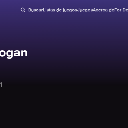
Buscar
Listas de juegos
Juegos
Acerca de
For D
ogan
1