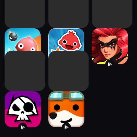
iBlast Moki
iBlast Moki 2
Stone Breaker:
Match-3 RPG
Bounty Bash: Idle
Happy Street
Pirate RPG