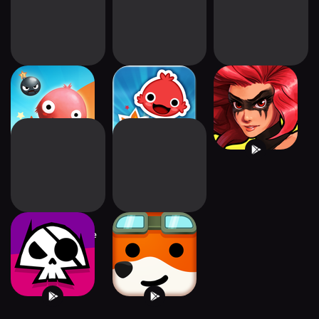
iBlast Moki
iBlast Moki 2
Stone Breaker:
Match-3 RPG
Bounty Bash: Idle
Happy Street
Pirate RPG