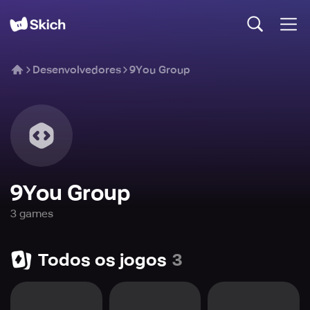
Desenvolvedores
9You Group
9You Group
3
game
s
Todos os jogos
3