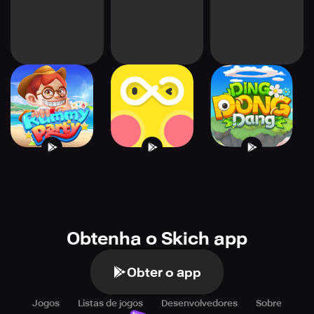
Rummy Party
Party Infinity-
Ding Dong Dang
CrayonShinParty
Obtenha o Skich app
Obter o app
Jogos
Listas de jogos
Desenvolvedores
Sobre