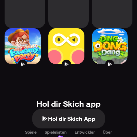
Rummy Party
Party Infinity-
Ding Dong Dang
CrayonShinParty
Hol dir Skich app
Hol dir Skich-App
Spiele
Spielelisten
Entwickler
Über