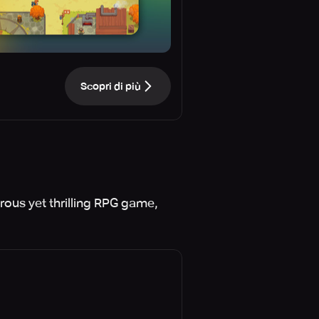
Scopri di più
rous yet thrilling RPG game,