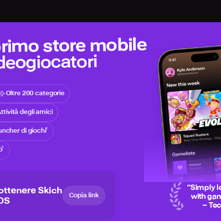
 primo store mobile
ideogiocatori
Oltre 200 categorie
ttività degli amici
ncher di giochi
o
“
Simply l
ottenere Skich
Copia link
with gam
iOS
– Te