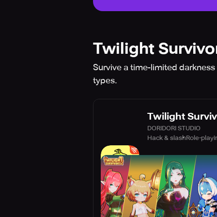
Twilight Survivo
Survive a time-limited darkness
types.
Twilight Survi
DORIDORI STUDIO
Hack & slash
Role-playi