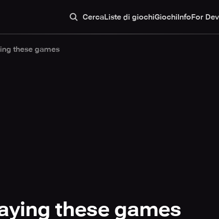
Cerca
Liste di giochi
Giochi
Info
For Dev
ying these games
laying these games