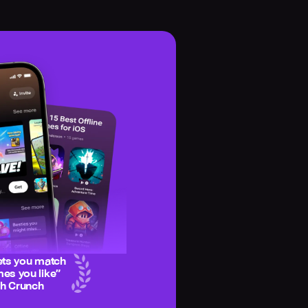
ets you match
es you like
”
ch Crunch