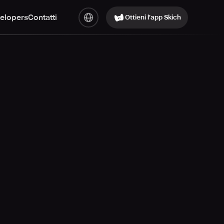
elopers
Contatti
Ottieni l’app Skich