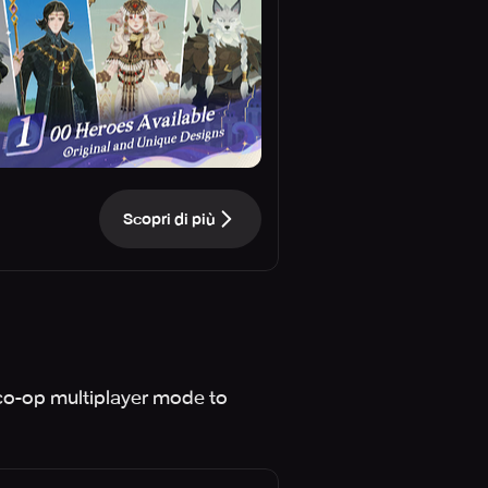
Scopri di più
 co-op multiplayer mode to