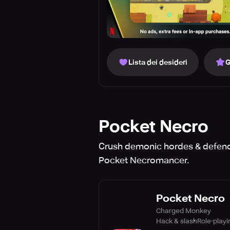
Lista dei desideri
G
Pocket Necro
Crush demonic hordes & defend y
Pocket Necromancer.
Pocket Necro
Charged Monkey
Hack & slash
Role-playi