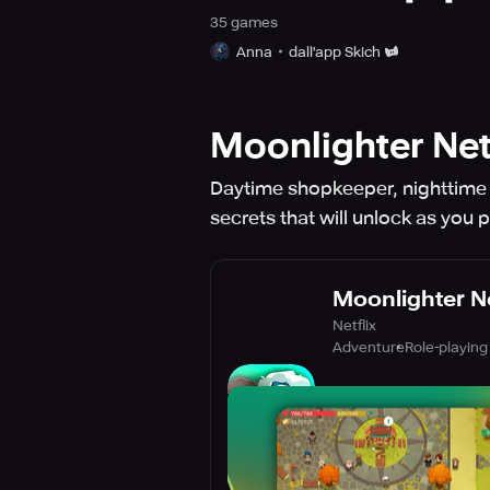
35
game
s
Anna
dall'app Skich
Moonlighter Netf
Daytime shopkeeper, nighttime
secrets that will unlock as you p
Moonlighter Ne
Netflix
Adventure
Role-playing