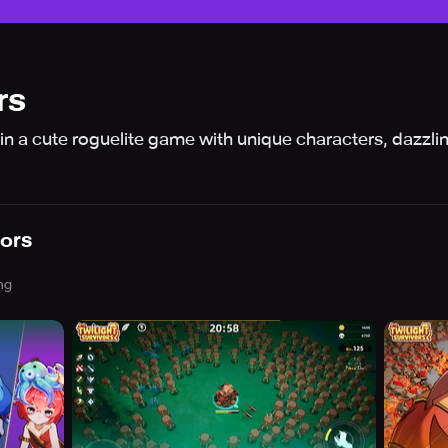
rs
 in a cute roguelite game with unique characters, dazz
vors
ng