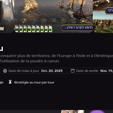
u
onquérir plus de territoires, de l'Europe à l'Inde et à l'Amériq
l'utilisation de la poudre à canon.
rmi les 9 options disponibles et apprenez à tirer parti des pro
Date de mise à jour
Oct. 20, 2025
Date de sortie
Nov. 19
férentes régions qui vous entourent. Étendez votre pouvoir sur 
 Planifiez à l'avance avant de conquérir le territoire en créant
⏳
st toujours bon d'ouvrir autant de routes commerciales que p
gie
Stratégie au tour par tour
z votre armée lorsque vous envisagez de déclencher une guerre
tre empire si vous vous faites des alliés fiables.