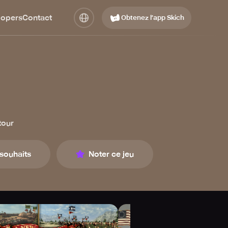
lopers
Contact
Obtenez l’app Skich
tour
 souhaits
Noter ce jeu