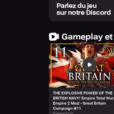
Ne soyez pas surpris, car il y aura
Parlez du jeu
de chercher une meilleure opportuni
sur notre Discord
retourner contre vous. Planifiez à 
chances de gagner. Les mécanismes 
éviter d'avoir à microgérer vos trou
Dans ce jeu, les commandes intuitiv
Gameplay et
mais vous pouvez également utiliser
au tour par tour et gagnez plus de t
THE EXPLOSIVE POWER OF THE
BRITISH NAVY! Empire Total War
Empire 2 Mod - Great Britain
Campaign #11
lionheartx10