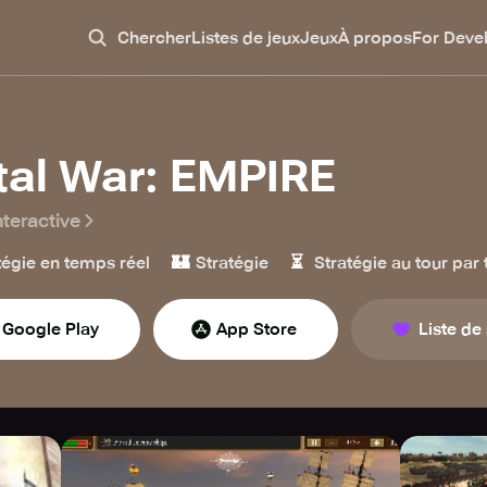
Chercher
Listes de jeux
Jeux
À propos
For Deve
tal War: EMPIRE
nteractive
🏰
⏳
tégie en temps réel
Stratégie
Stratégie au tour par 
Google Play
App Store
Liste de