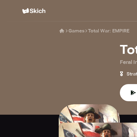
Games
Total War: EMPIRE
To
Feral I
🎖️
Stra