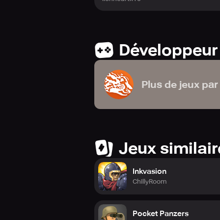
Développeur
Plus de jeux par
Jeux similai
Inkvasion
ChillyRoom
Pocket Panzers