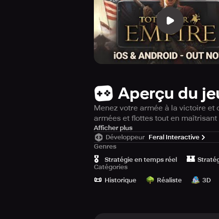
Aperçu du je
Menez votre armée à la victoire et c
armées et flottes tout en maîtrisant 
Choisissez votre région de départ pa
Afficher plus
Développeur
Feral Interactive
sociaux qui surviennent dans les dif
Genres
d'autres régions ne les conquièrent.
🎖️
🏰
nouveaux accords commerciaux. Il e
Stratégie en temps réel
Straté
Catégories
ressources.
📜
Historique
Réaliste
3D
Soyez prudent lorsque vous déploye
conquérir le territoire et de bâtir vo