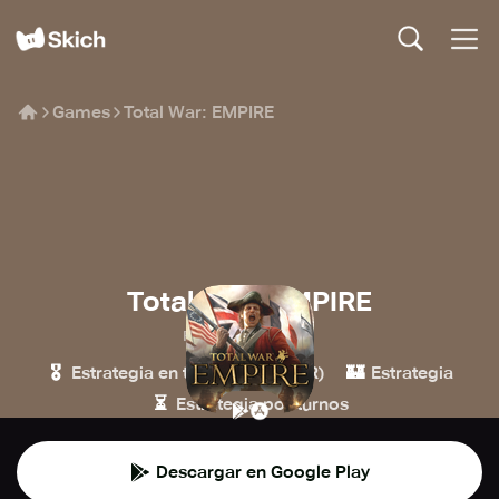
Games
Total War: EMPIRE
Total War: EMPIRE
Feral Interactive
🎖️
🏰
Estrategia en tiempo real (ETR)
Estrategia
⏳
Estrategia por turnos
Descargar en Google Play