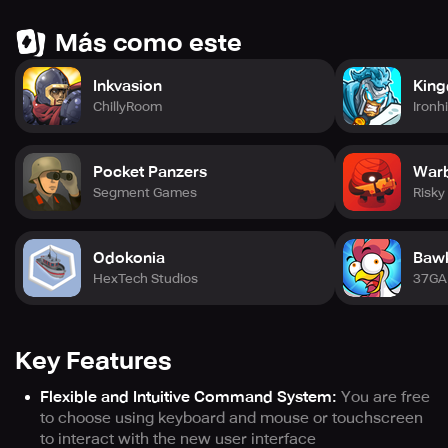
Más como este
Inkvasion
King
ChillyRoom
Ironh
Pocket Panzers
Warb
Segment Games
Risky
Odokonia
Baw
HexTech Studios
37G
Key Features
Flexible and Intuitive Command System:
You are free
to choose using keyboard and mouse or touchscreen
to interact with the new user interface