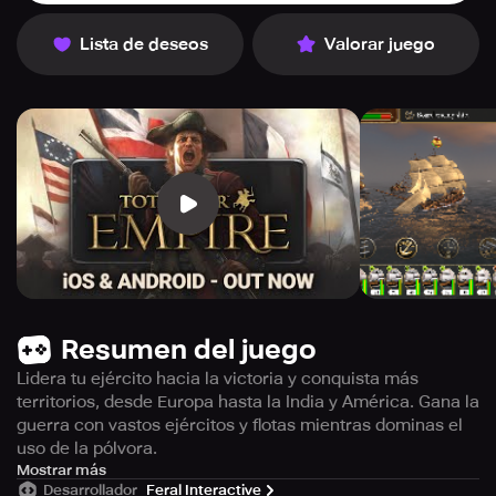
Lista de deseos
Valorar juego
Resumen del juego
Lidera tu ejército hacia la victoria y conquista más
territorios, desde Europa hasta la India y América. Gana la
guerra con vastos ejércitos y flotas mientras dominas el
uso de la pólvora.
Elige tu región de partida entre las 9 opciones disponibles
Mostrar más
Desarrollador
Feral Interactive
y aprende a sacar partido de los problemas políticos,