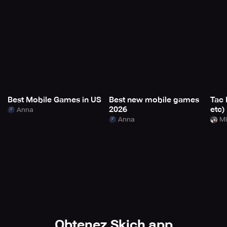
Best Mobile Games in US
Best new mobile games
Tac 
2026
etc)
Anna
Anna
Mi
Obtenez Skich app