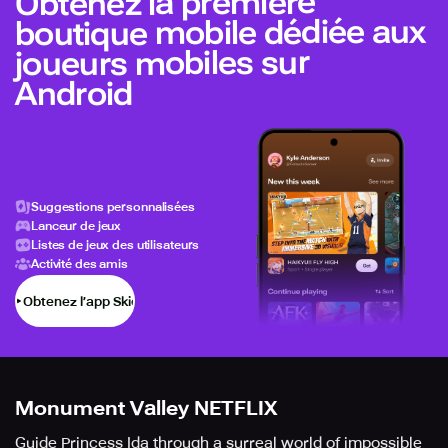
Obtenez la première
boutique mobile dédiée aux
joueurs mobiles sur
Android
Suggestions personnalisées
Lanceur de jeux
Listes de jeux des utilisateurs
Activité des amis
Obtenez l’app Skich
Monument Valley NETFLIX
Guide Princess Ida through a surreal world of impossible