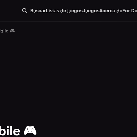
Buscar
Listas de juegos
Juegos
Acerca de
For D
bile 🎮
ile 🎮