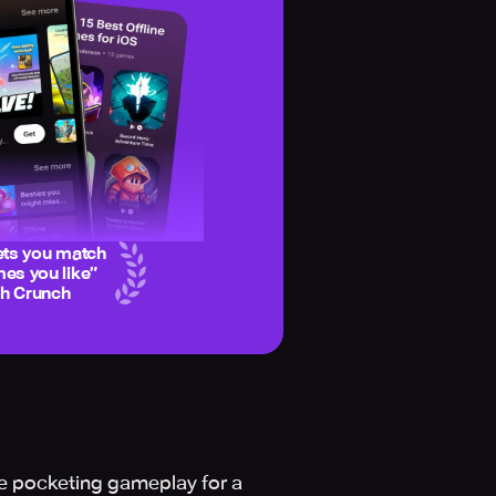
ets you match
es you like
”
ch Crunch
ve pocketing gameplay for a