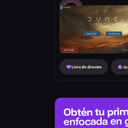
Lista de deseos
Ju
Obtén tu prim
enfocada en