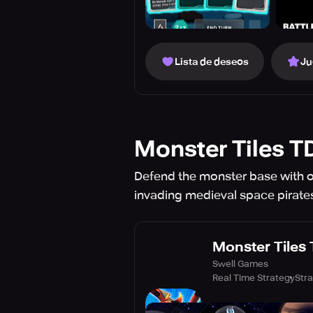
Lista de deseos
Ju
Monster Tiles T
Defend the monster base with o
invading medieval space pirates
Monster Tiles
Swell Games
Real Time Strategy
Str