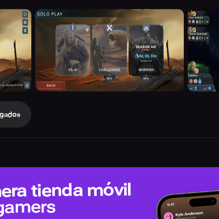
gados
era tienda móvil
 gamers