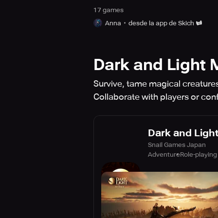
17
game
s
Anna
desde la app de Skich
Dark and Light 
Survive, tame magical creatures
Collaborate with players or conf
Dark and Ligh
Snail Games Japan
Adventure
Role-playing