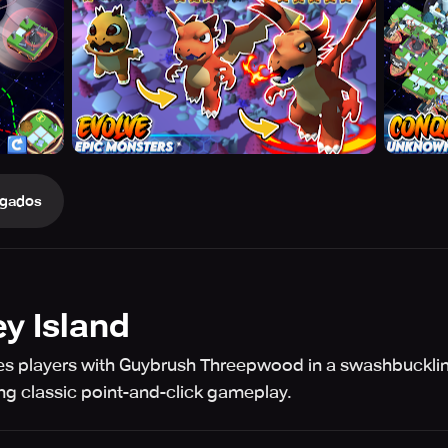
gados
y Island
ites players with Guybrush Threepwood in a swashbuckl
ing classic point-and-click gameplay.