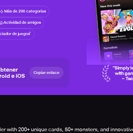
Más de 200 categorías
Actividad de amigos
iciador de juegos
“
Simply l
obtener
Copiar enlace
with gam
roid e iOS
– Te
der with 200+ unique cards, 50+ monsters, and innovati