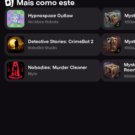
Mais como este
Hypnospace Outlaw
Myst
No More Robots
XSGa
Detective Stories: CrimeBot 2
Myst
RoboBot Studio
XSGa
Myst
Nobodies: Murder Cleaner
Roo
Blyts
XSGa