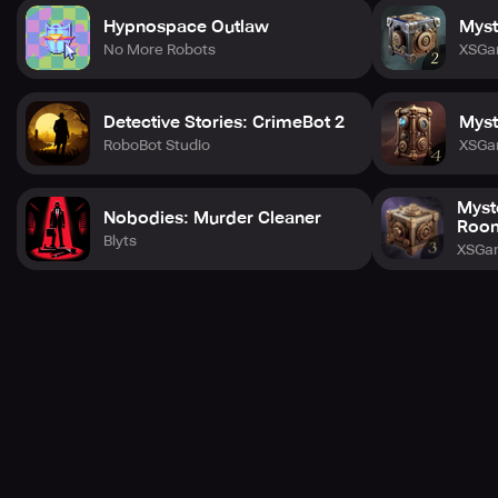
Hypnospace Outlaw
Myst
No More Robots
XSGa
Detective Stories: CrimeBot 2
Myst
RoboBot Studio
XSGa
Myst
Nobodies: Murder Cleaner
Roo
Blyts
XSGa