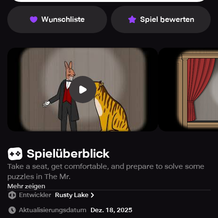
Wunschliste
Spiel bewerten
Spielüberblick
Take a seat, get comfortable, and prepare to solve some
puzzles in The Mr.
Rabbit Magic Show! This anniversary free-to-play
Mehr zeigen
Entwickler
Rusty Lake
adventure from Rusty Lake will take you through 20
whimsically bizarre acts bound to test your ability to think
Aktualisierungsdatum
Dez. 18, 2025
outside the “box”. Don’t be surprised when things are not