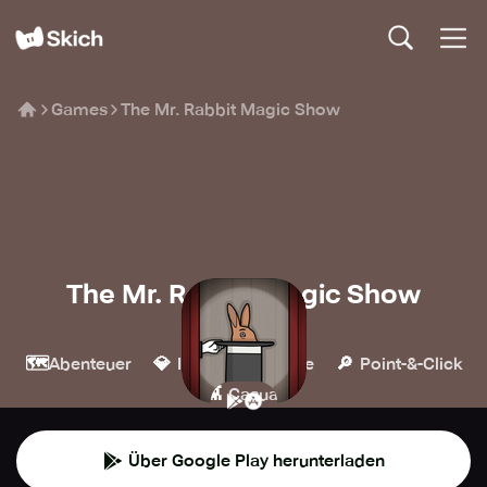
Games
The Mr. Rabbit Magic Show
The Mr. Rabbit Magic Show
Rusty Lake
🗺️
💎
🧩
🔎
Abenteuer
Indie
Puzzle
Point-&-Click
👾
Casual
Über Google Play herunterladen