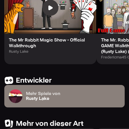
The Mr Rabbit Magic Show - Official
The Mr. Rab
Walkthrough
GAME Walkthr
(Rusty Lake)
Rusty Lake
Fredericma45 
Entwickler
Mehr Spiele von
Rusty Lake
Mehr von dieser Art