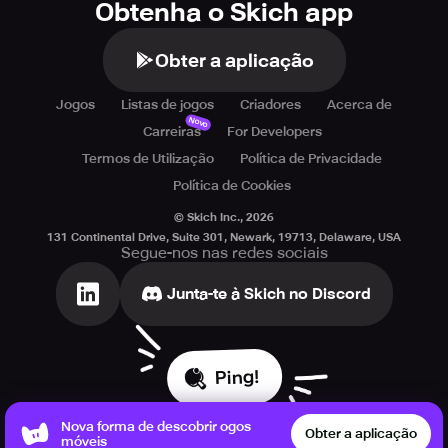
Obtenha o Skich app
Obter a aplicação
Jogos
Listas de jogos
Criadores
Acerca de
Novo
Carreiras
For Developers
Termos de Utilização
Política de Privacidade
Política de Cookies
© Skich Inc.,
2026
131 Continental Drive, Suite 301, Newark, 19713, Delaware, USA
Segue-nos nas redes sociais
Junta-te à Skich no Discord
Ping!
Nova forma de descobrir ogos
Obter a aplicação
móveis