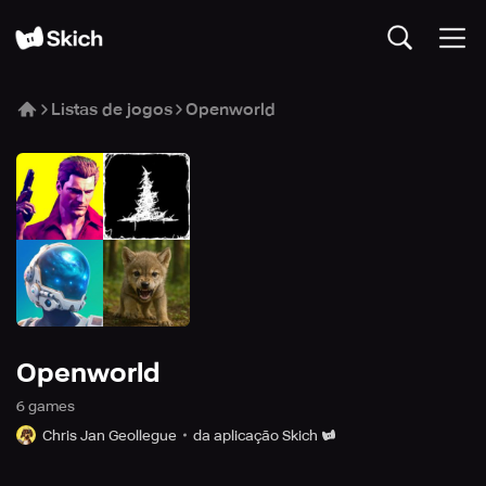
Listas de jogos
Openworld
Openworld
6
game
s
Chris Jan Geollegue
da aplicação Skich