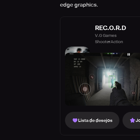
edge graphics.
REC.O.R.D
V.G Games
Shooter
Action
Lista de desejos
J