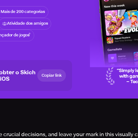
Mais de 200 categorias
Atividade dos amigos
nçador de jogos
“
Simply l
 obter o Skich
Copiar link
with gam
 iOS
– Te
crucial decisions, and leave your mark in this visually c