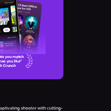
ets you match
es you like
”
ch Crunch
aptivating shooter with cutting-