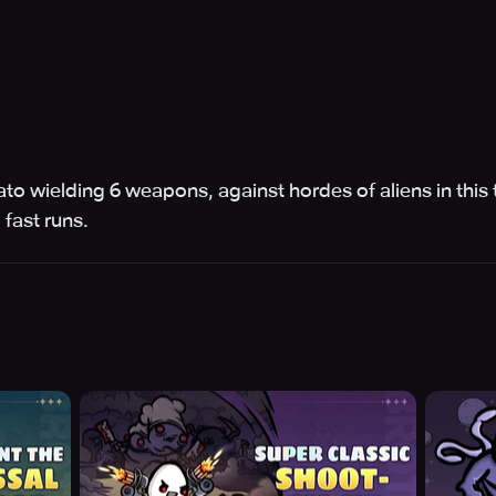
tato wielding 6 weapons, against hordes of aliens in thi
 fast runs.