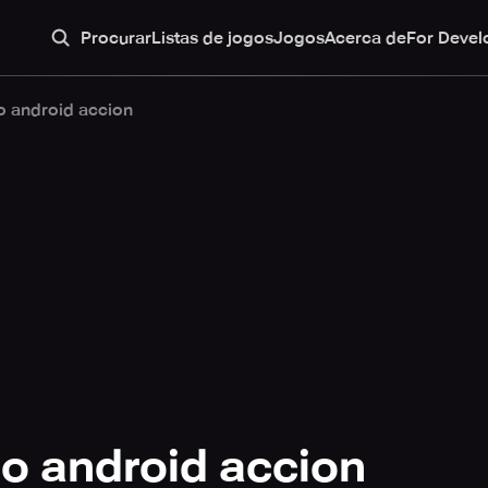
Procurar
Listas de jogos
Jogos
Acerca de
For Devel
o android accion
o android accion