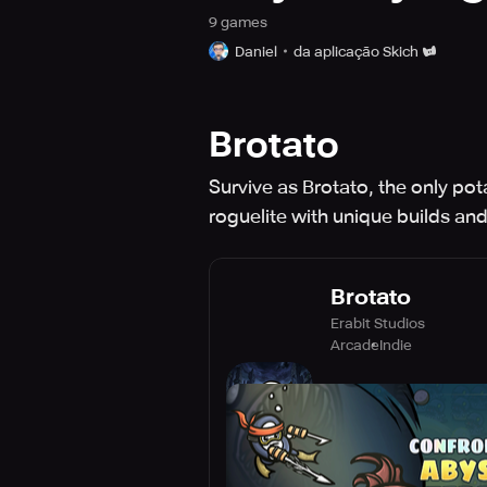
9
game
s
Daniel
da aplicação Skich
Brotato
Survive as Brotato, the only po
roguelite with unique builds and
Brotato
Erabit Studios
Arcade
Indie