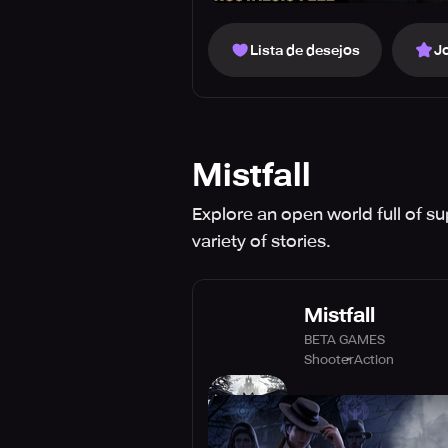
Lista de desejos
J
Mistfall
Explore an open world full of su
variety of stories.
Mistfall
BETA GAMES
Shooter
Action