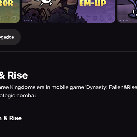
ogados
& Rise
Three Kingdoms era in mobile game 'Dynasty: Fallen&Rise'
rategic combat.
n & Rise