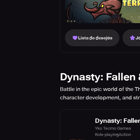
Lista de desejos
J
Dynasty: Fallen 
Battle in the epic world of the 
character development, and st
Dynasty: Falle
Yko Tecmo Games
Role-playing
Action