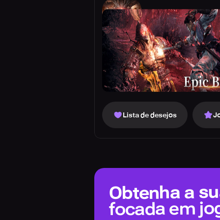
Lista de desejos
J
Obtenha a sua
focada em jo