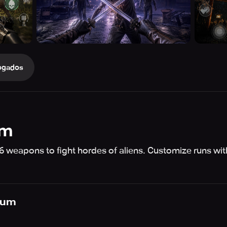
ogados
um
 6 weapons to fight hordes of aliens. Customize runs wit
ium