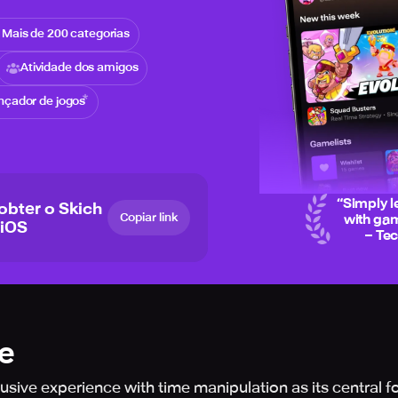
Mais de 200 categorias
Atividade dos amigos
nçador de jogos
“
Simply l
 obter o Skich
Copiar link
with gam
 iOS
– Te
e
usive experience with time manipulation as its central 