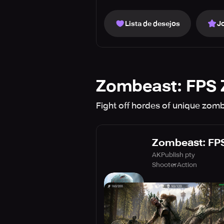
Lista de desejos
J
Zombeast: FPS 
Fight off hordes of unique zombi
Zombeast: FP
AKPublish pty
Shooter
Action