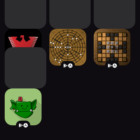
Wehrschach
Fidchell
Hnefatafl
Troll Patrol