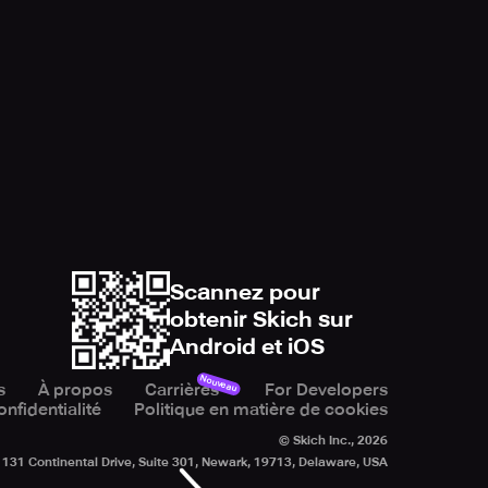
Scannez pour
obtenir Skich sur
Android et iOS
Nouveau
s
À propos
Carrières
For Developers
onfidentialité
Politique en matière de cookies
© Skich Inc.,
2026
131 Continental Drive, Suite 301, Newark, 19713, Delaware, USA