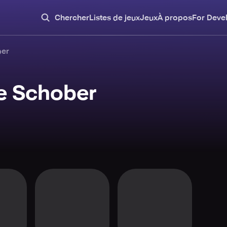
Chercher
Listes de jeux
Jeux
À propos
For Deve
ber
pe Schober