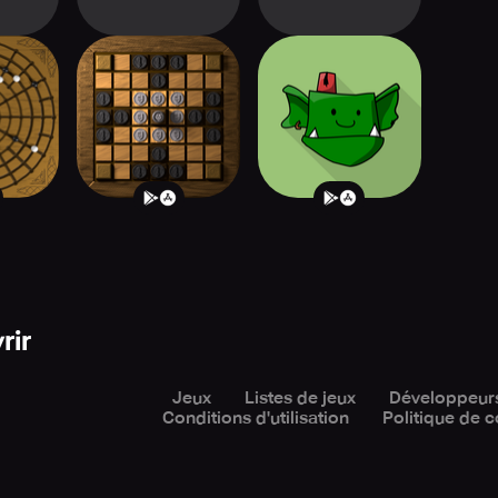
ll
Hnefatafl
Troll Patrol
rir
Jeux
Listes de jeux
Développeur
Conditions d'utilisation
Politique de c