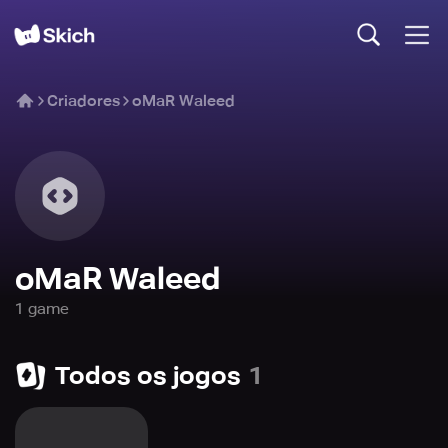
Criadores
oMaR Waleed
oMaR Waleed
1
game
Todos os jogos
1