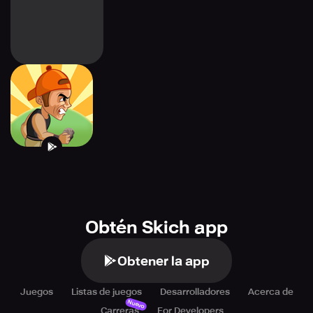
Jump Up
Obtén Skich app
Obtener la app
Juegos
Listas de juegos
Desarrolladores
Acerca de
Nuevo
Carreras
For Developers