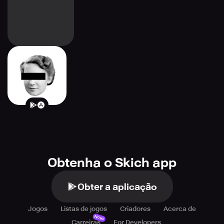
Blackbar
Obtenha o Skich app
Obter a aplicação
Jogos
Listas de jogos
Criadores
Acerca de
Novo
Carreiras
For Developers