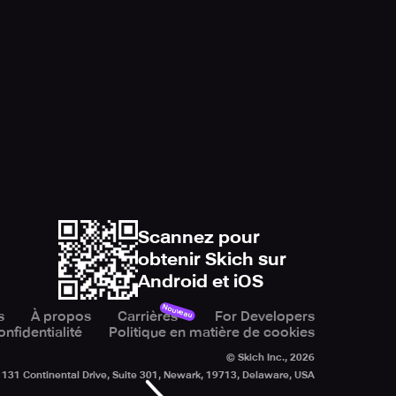
Scannez pour
obtenir Skich sur
Android et iOS
Nouveau
s
À propos
Carrières
For Developers
onfidentialité
Politique en matière de cookies
© Skich Inc.,
2026
131 Continental Drive, Suite 301, Newark, 19713, Delaware, USA