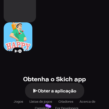
Happy Wheels
Obtenha o Skich app
Obter a aplicação
Jogos
Listas de jogos
Criadores
Acerca de
Novo
Carreiras
For Developers