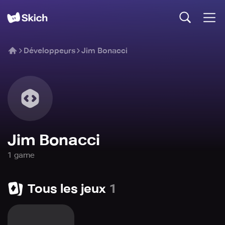
Développeurs
Jim Bonacci
Jim Bonacci
1
game
Tous les jeux
1