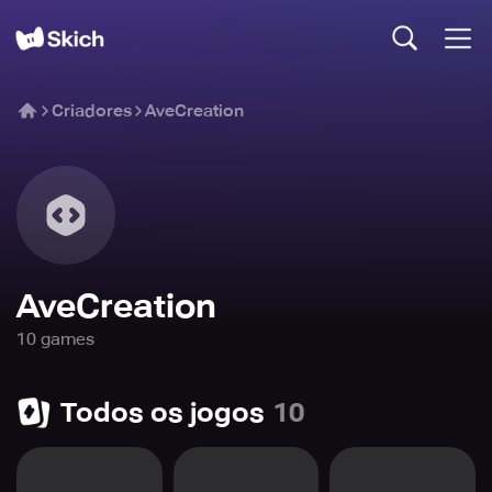
Criadores
AveCreation
AveCreation
10
game
s
Todos os jogos
10