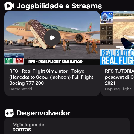
10/10 landings on the green
Jogabilidade e Streams
RFS - Real Flight Simulator - Tokyo
RFS TUTORIA
(Haneda) to Seoul (Incheon) Full Flight |
pesawat di G
Boeing 777-200
2021
Game World
Capung Flight 
Desenvolvedor
Mais jogos de
RORTOS