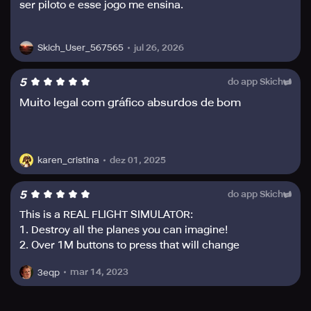
ser piloto e esse jogo me ensina.
jul 26, 2026
Skich_User_567565
5
do app Skich
Muito legal com gráfico absurdos de bom
dez 01, 2025
karen_cristina
5
do app Skich
This is a REAL FLIGHT SIMULATOR:
1. Destroy all the planes you can imagine!
2. Over 1M buttons to press that will change
something you even can’t notice
mar 14, 2023
3eqp
3. Be the real hero after just raising your plane in the
air.