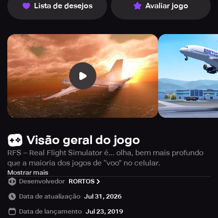
Lista de desejos
Avaliar jogo
Visão geral do jogo
RFS – Real Flight Simulator é… olha, bem mais profundo
que a maioria dos jogos de “voo” no celular.
Não é só apertar voar e pronto – tem que planejar a rota,
Mostrar mais
Desenvolvedor
RORTOS
ver o clima e fazer todos aqueles checklists de pré-voo
que dá pra errar se for com pressa.
Data de atualização
Jul 31, 2026
Data de lançamento
Jul 23, 2019
Os aviões são todos diferentes. Um avião pequeno com