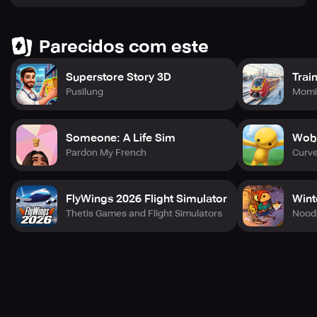
Parecidos com este
Superstore Story 3D
Trai
Pusilung
Momi
Someone: A Life Sim
Wobb
Pardon My French
Curv
FlyWings 2026 Flight Simulator
Wint
Thetis Games and Flight Simulators
Nood