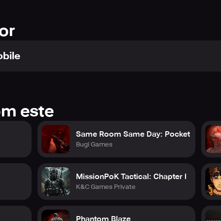
or
bile
om este
Same Room Same Day: Pocket
Bugi Games
MissionPoK Tactical: Chapter I
K&C Games Private
Phantom Blaze