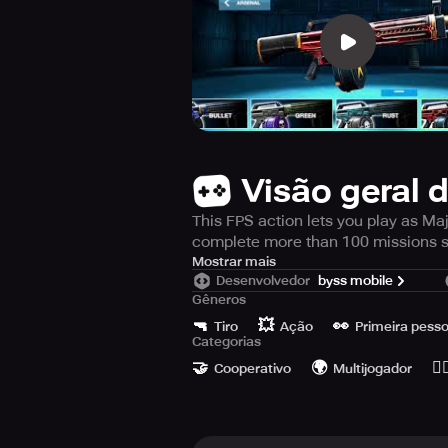
Visão geral 
This FPS action lets you play as Ma
complete more than 100 missions se
Mostrar mais
Over 30 Weapons to choose fr
Desenvolvedor
byss mobile
Challenging Boss Fights & Dail
Gêneros
3D visuals for an immersive ex
🔫
💥
👀
Tiro
Ação
Primeira pesso
Categorias
🤝
🌍
🙆‍♂
Cooperativo
Multijogador