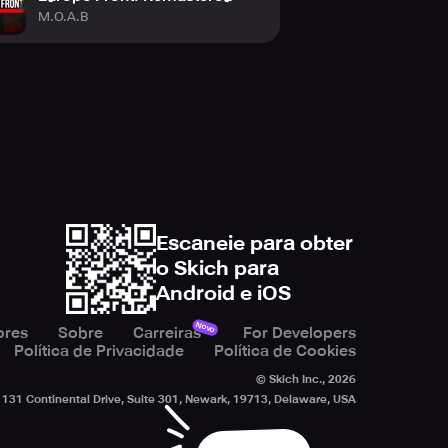
M.O.A.B
Escaneie para obter
o Skich para
Android e iOS
Novo
ores
Sobre
Carreiras
For Developers
Política de Privacidade
Política de Cookies
© Skich Inc.,
2026
131 Continental Drive, Suite 301, Newark, 19713, Delaware, USA