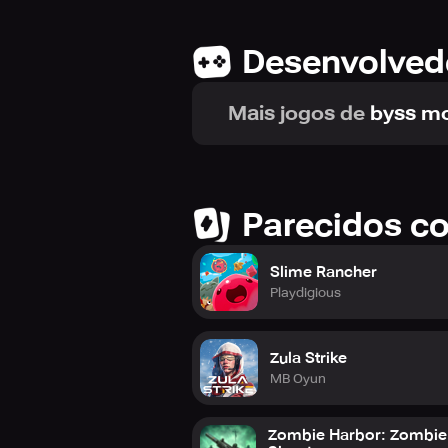
Desenvolved
Mais jogos de
byss mo
Parecidos c
Slime Rancher
Playdigious
Zula Strike
MB Oyun
Zombie Harbor: Zombie