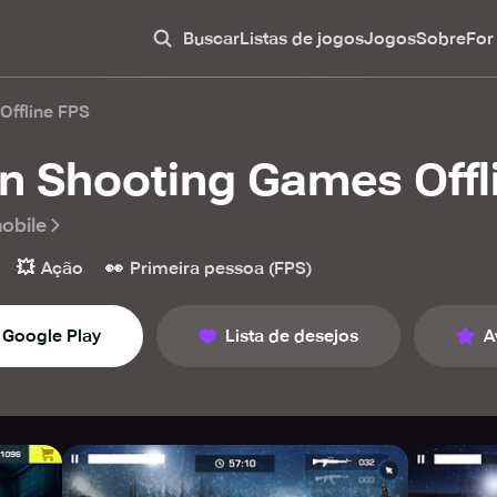
Buscar
Listas de jogos
Jogos
Sobre
For
Offline FPS
n Shooting Games Offl
obile
💥
👀
Ação
Primeira pessoa (FPS)
Google Play
Lista de desejos
A