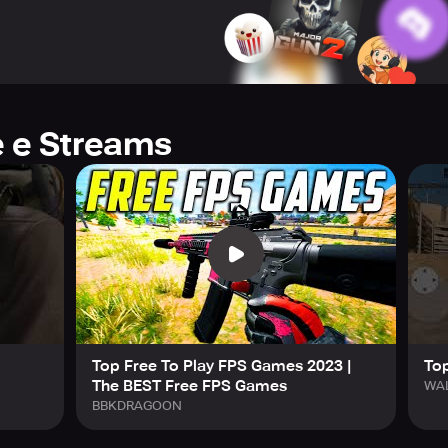
e e Streams
Top Free To Play FPS Games 2023 |
Top
The BEST Free FPS Games
WA
BBKDRAGOON