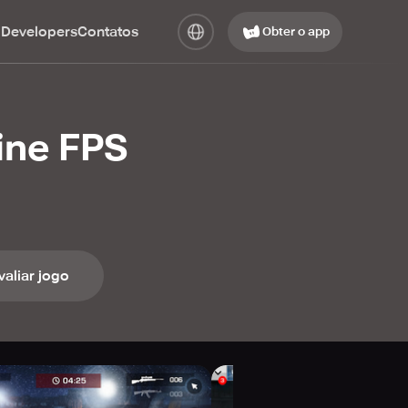
 Developers
Contatos
Obter o app
ine FPS
valiar jogo