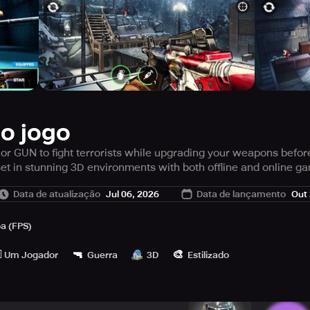
do jogo
jor GUN to fight terrorists while upgrading your weapons befo
t in stunning 3D environments with both offline and online g
om
Data de atualização
Jul 06, 2026
Data de lançamento
Out 
y Rewards
perience
a (FPS)
️
🔫
🎨
Um Jogador
Guerra
3D
Estilizado