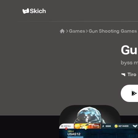
Games
Gun Shooting Games 
Gu
byss m
🔫
Tiro