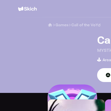
Games
Call of the VoYd
Ca
MYSTi
🕹️
Arc