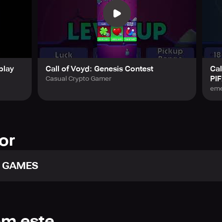
play
Call of Voyd: Genesis Contest
Cal
PI
Casual Crypto Gamer
eme
or
 GAMES
om este