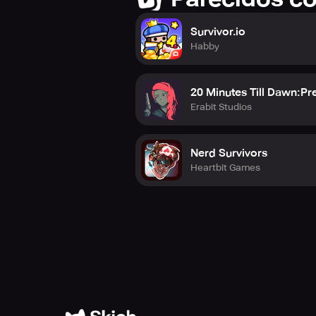
Survivor.io
Habby
20 Minutes Till Dawn:P
Erabit Studios
Nerd Survivors
Heartbit Games