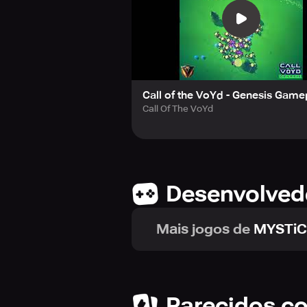
Call of the VoYd - Genesis Game
Call Of The VoYd
Desenvolved
Mais jogos de
MYSTiC
Parecidos c