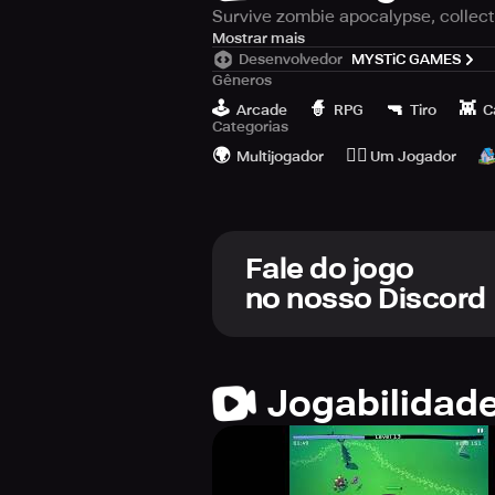
Survive zombie apocalypse, collect
Survive against the undead and eli
Mostrar mais
Desenvolvedor
MYSTiC GAMES
character and advance to the next l
Gêneros
🕹️
🧙
🔫
👾
Arcade
RPG
Tiro
C
Categorias
🌍
🙆‍♂️
Multijogador
Um Jogador
Fale do jogo
no nosso Discord
Jogabilidad