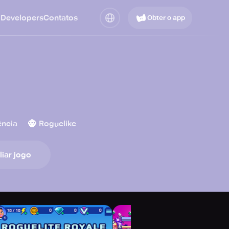
 Developers
Contatos
Obter o app
🧌
ência
Roguelike
liar jogo