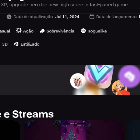
 XP, upgrade hero for new high score in fast-paced game.
minate them all! Seize the Experience Points scattered throug
Data de atualização
Jul 11, 2024
Data de lançamento
evel. Increase the abilities of your character to achieve a mo
💥
🪵
🧌
asual
Ação
Sobrevivência
Roguelike
🎨
3D
Estilizado
e e Streams