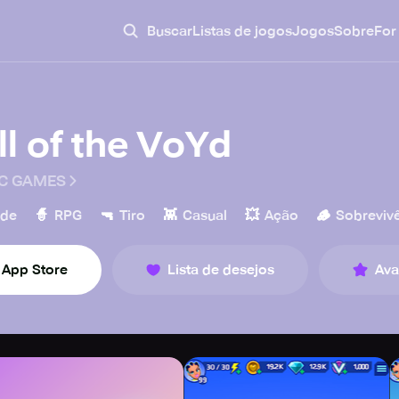
Buscar
Listas de jogos
Jogos
Sobre
For
ll of the VoYd
C GAMES
🧙
🔫
👾
💥
🪵
ade
RPG
Tiro
Casual
Ação
Sobreviv
App Store
Lista de desejos
Ava