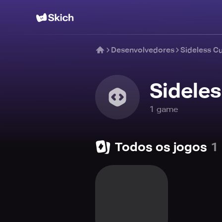
Desenvolvedores
Sideless C
Sidele
1
game
Todos os jogos
1