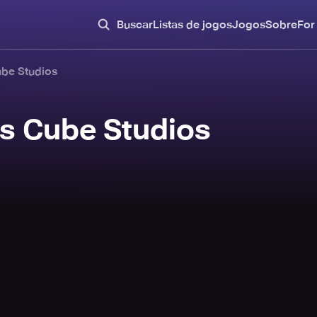
Buscar
Listas de jogos
Jogos
Sobre
For
ube Studios
ss Cube Studios