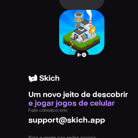
Lazy Sweet Tycoon
- Premium Idle
Strategy Clicker
Um novo jeito de descobrir
e jogar jogos de celular
Fale conosco em:
support@skich.app
Siga a gente nas redes sociais