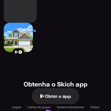
House Designer : Fix
& Flip
Obtenha o Skich app
Obter o app
Jogos
Listas de jogos
Desenvolvedores
Sobre