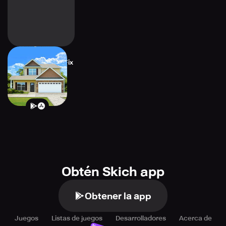
House Designer : Fix
& Flip
Obtén Skich app
Obtener la app
Juegos
Listas de juegos
Desarrolladores
Acerca de