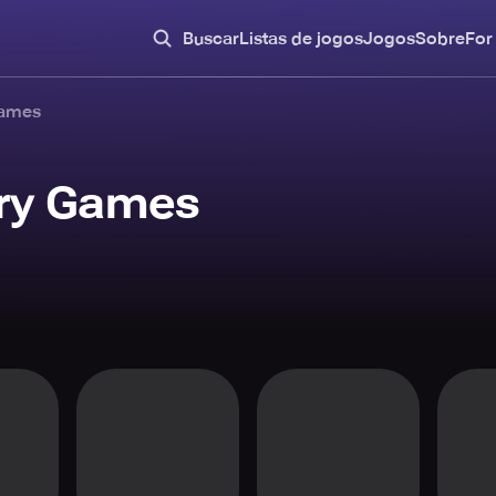
Buscar
Listas de jogos
Jogos
Sobre
For
Games
ry Games