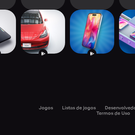
one
My Taxi Company
Devices Tycoon
Phon
 2
Jogos
Listas de jogos
Desenvolved
Termos de Uso