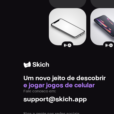
Smartphone
Smartph
Tycoon
Tycoon
Um novo jeito de descobrir
e jogar jogos de celular
Fale conosco em:
support@skich.app
Siga a gente nas redes sociais