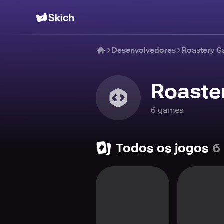
Desenvolvedores
Roastery 
Roaste
6
game
s
Todos os jogos
6