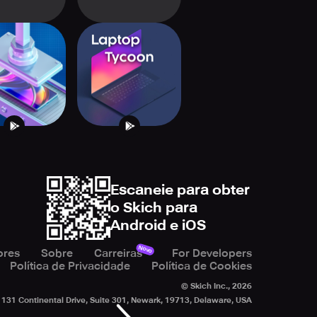
e Creator
Laptop Tycoon
Escaneie para obter
o Skich para
Android e iOS
Novo
ores
Sobre
Carreiras
For Developers
Política de Privacidade
Política de Cookies
© Skich Inc.,
2026
131 Continental Drive, Suite 301, Newark, 19713, Delaware, USA