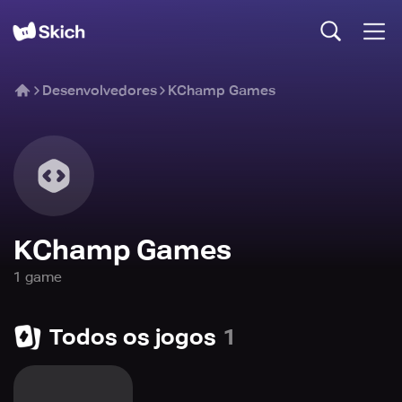
Desenvolvedores
KChamp Games
KChamp Games
1
game
Todos os jogos
1