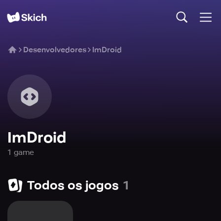
Desenvolvedores
ImDroid
ImDroid
1
game
Todos os jogos
1