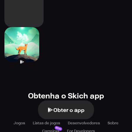
The First Tree
Obtenha o Skich app
Obter o app
Jogos
Listas de jogos
Desenvolvedores
Sobre
Novo
Carreiras
For Developers