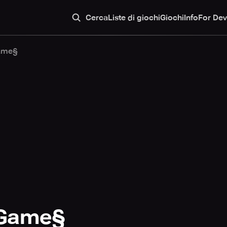
Cerca
Liste di giochi
Giochi
Info
For Dev
Game§
 Game§