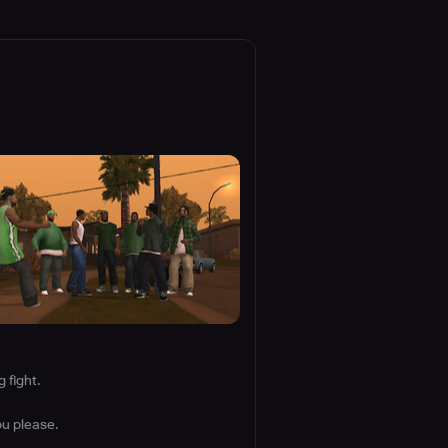
 fight.
ou please.