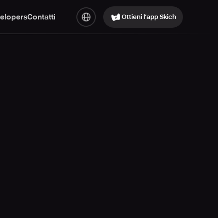
elopers
Contatti
Ottieni l’app Skich