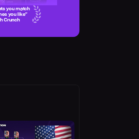
ets you match
es you like
”
ch Crunch