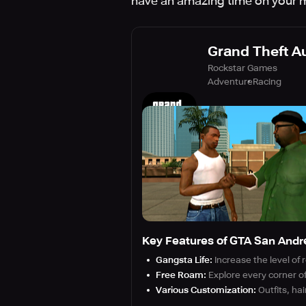
have an amazing time on your mo
Grand Theft A
Rockstar Games
Adventure
Racing
Key Features of GTA San Andr
Gangsta Life:
Increase the level of
Free Roam:
Explore every corner of
Various Customization:
Outfits, ha