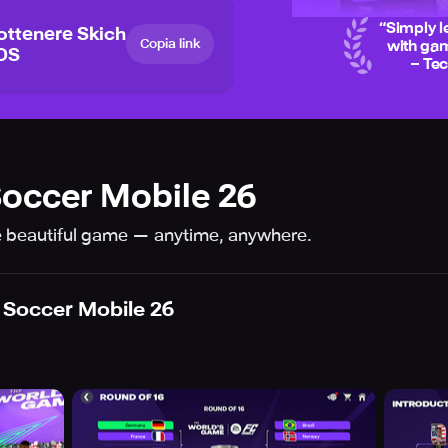
“
Simply l
ottenere Skich
Copia link
with gam
iOS
– Te
occer Mobile 26
he beautiful game — anytime, anywhere.
Soccer Mobile 26