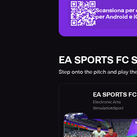
Scansiona per 
per Android e 
EA SPORTS FC S
Step onto the pitch and play t
EA SPORTS FC 
Electronic Arts
Simulation
Sport