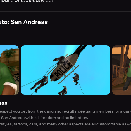
bile or tablet device!
uto: San Andreas
eas:
 respect you get from the gang and recruit more gang members for a gang
 San Andreas with full freedom and no limitation.
irstyles, tattoos, cars, and many other aspects are all customizable as y