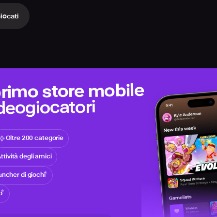
iocati
 primo store mobile
ideogiocatori
Oltre 200 categorie
ttività degli amici
ncher di giochi
o