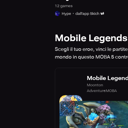
12
game
s
Hype
dall'app Skich
Mobile Legends
Scegli il tuo eroe, vinci le partit
mondo in questo MOBA 5 contr
Mobile Legen
Moonton
Adventure
MOBA