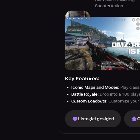
Shooter
Action
Key Features:
Iconic Maps and Modes:
Play class
Battle Royale:
Drop into a 100-playe
Custom Loadouts:
Customize your 
Lista dei desideri
G