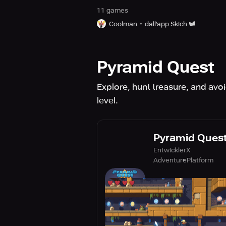
11
game
s
Coolman
dall'app Skich
Pyramid Quest
Explore, hunt treasure, and avo
level.
Pyramid Ques
EntwicklerX
Adventure
Platform