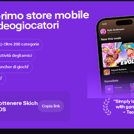
 primo store mobile
ideogiocatori
Oltre 200 categorie
ttività degli amici
ncher di giochi
o
“
Simply l
ottenere Skich
Copia link
with gam
iOS
– Te