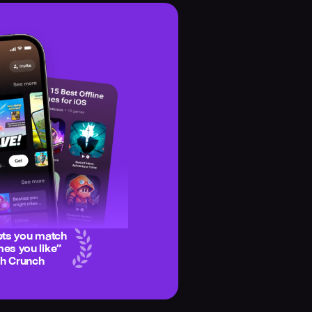
ets you match
es you like
”
ch Crunch