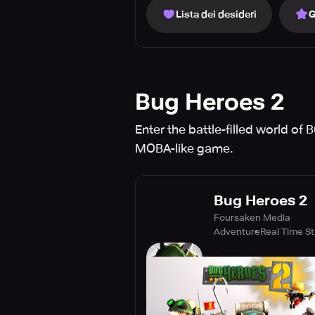
Lista dei desideri
G
Bug Heroes 2
Enter the battle-filled world o
MOBA-like game.
Bug Heroes 2
Foursaken Media
Adventure
Real Time S