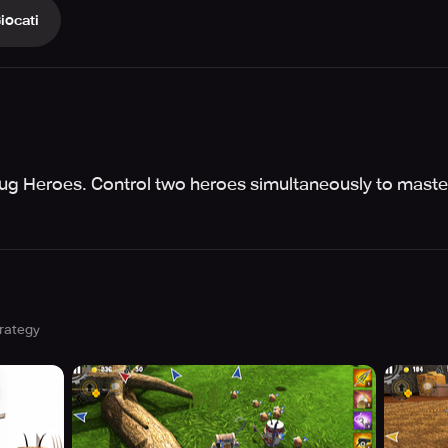
iocati
f Bug Heroes. Control two heroes simultaneously to maste
trategy