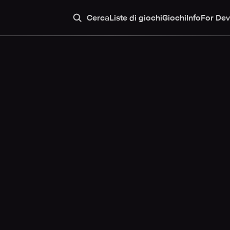
Cerca
Liste di giochi
Giochi
Info
For Dev