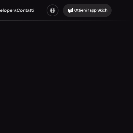
elopers
Contatti
Ottieni l’app Skich