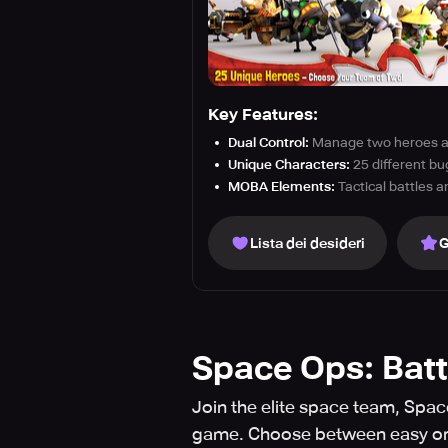
Key Features:
Dual Control:
Manage two heroes at
Unique Characters:
25 different bug
MOBA Elements:
Tactical battles 
Lista dei desideri
G
Space Ops: Batt
Join the elite space team, Space
game. Choose between easy o